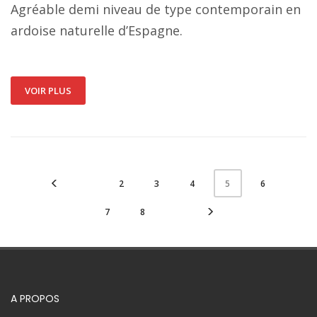
Agréable demi niveau de type contemporain en
ardoise naturelle d’Espagne.
VOIR PLUS
2
3
4
6
5
7
8
A PROPOS